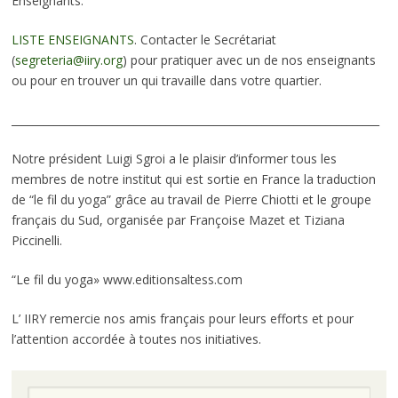
Enseignants.
LISTE ENSEIGNANTS
. Contacter le Secrétariat
(
segreteria@iiry.org
) pour pratiquer avec un de nos enseignants
ou pour en trouver un qui travaille dans votre quartier.
_____________________________________________________________________
Notre
président
Luigi
Sgroi
a le plaisir
d’informer
tous les
membres de
notre institut
qui est
sortie en France
la traduction
de
“
le fil du
yoga
”
grâce au travail
de
Pierre
Chiotti
et le groupe
français
du
Sud
,
organisée par
Françoise
Mazet
et
Tiziana
Piccinelli
.
“
Le fil
du
yoga
»
www.editionsaltess.com
L’
IIRY
remercie
nos amis français
pour leurs efforts
et
pour
l’attention accordée à
toutes nos initiatives
.
Cerca